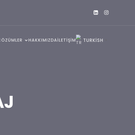
ÇÖZÜMLER
HAKKIMIZDA
İLETİŞİM
TURKISH
▼
AJ