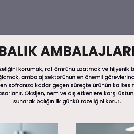
BALIK AMBALAJLAR
azeliğini korumak, raf ömrünü uzatmak ve hijyenik bi
lamak, ambalaj sektörünün en önemli görevlerinden
zden sofranıza kadar geçen süreçte ürünün kalites
asarlanır. Oksijen, nem ve dış etkenlere karşı üstün 
sunarak balığın ilk günkü tazeliğini korur.