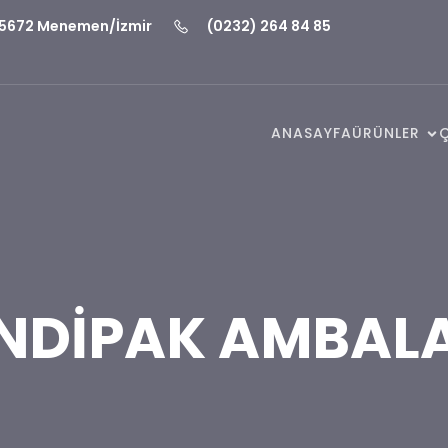
 35672 Menemen/İzmir
(0232) 264 84 85
ANASAYFA
ÜRÜNLER
NDİPAK AMBAL