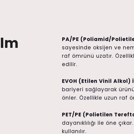
ilm
PA/PE (Poliamid/Polietile
sayesinde oksijen ve ne
raf ömrünü uzatır. Özell
edilir.
EVOH (Etilen Vinil Alkol) İ
bariyeri sağlayarak ürün
önler. Özellikle uzun raf 
PET/PE (Polietilen Tereft
dayanıklılığı ile öne çıkar
kullanılır.